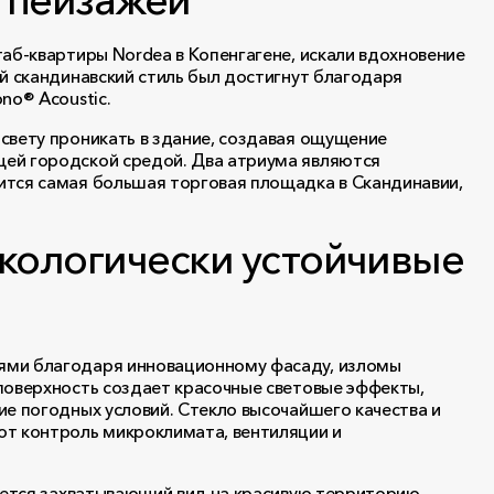
аб-квартиры Nordea в Копенгагене, искали вдохновение
й скандинавский стиль был достигнут благодаря
no® Acoustic.
свету проникать в здание, создавая ощущение
ей городской средой. Два атриума являются
ится самая большая торговая площадка в Скандинавии,
экологически устойчивые
ями благодаря инновационному фасаду, изломы
поверхность создает красочные световые эффекты,
ие погодных условий. Стекло высочайшего качества и
ют контроль микроклимата, вентиляции и
вается захватывающий вид на красивую территорию