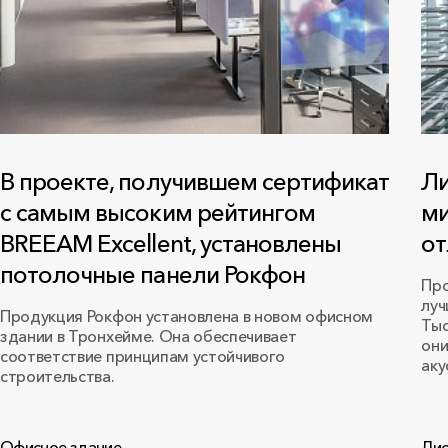
В проекте, получившем сертификат
Ли
с самым высоким рейтингом
ми
BREEAM Excellent, установлены
от
потолочные панели Рокфон
Про
луч
Продукция Рокфон установлена в новом офисном
Тыс
здании в Тронхейме. Она обеспечивает
они
соответствие принципам устойчивого
аку
строительства.
Офисное здание
Лис