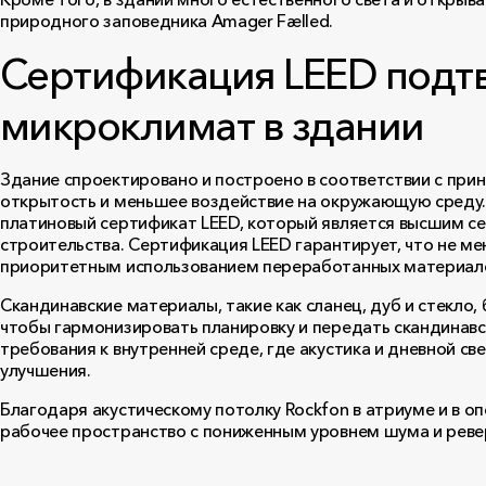
природного заповедника Amager Fælled.
Сертификация LEED подт
микроклимат в здании
Здание спроектировано и построено в соответствии с при
открытость и меньшее воздействие на окружающую среду. 
платиновый сертификат LEED, который является высшим се
строительства. Сертификация LEED гарантирует, что не ме
приоритетным использованием переработанных материал
Скандинавские материалы, такие как сланец, дуб и стекло,
чтобы гармонизировать планировку и передать скандинавс
требования к внутренней среде, где акустика и дневной с
улучшения.
Благодаря акустическому потолку Rockfon в атриуме и в 
рабочее пространство с пониженным уровнем шума и реве