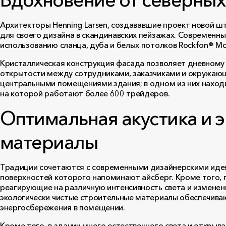
Архитекторы Henning Larsen, создававшие проект новой шт
для своего дизайна в скандинавских пейзажах. Современны
использованию сланца, дуба и белых потолков Rockfon® Mo
Кристаллическая конструкция фасада позволяет дневному 
открытости между сотрудниками, заказчиками и окружающ
центральными помещениями здания; в одном из них наход
на которой работают более 600 трейдеров.
Оптимальная акустика и 
материалы
Традиции сочетаются с современными дизайнерскими иде
поверхностей которого напоминают айсберг. Кроме того, 
реагирующие на различную интенсивность света и изменен
экологически чистые строительные материалы обеспечива
энергосбережения в помещении.
Кроме того, в здании много естественного света и откры