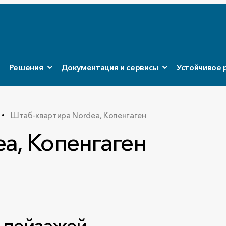
Решения
Документация и сервисы
Устойчивое 
Штаб-квартира Nordea, Копенгаген
a, Копенгаген
 пейзажей