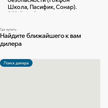
Школа, Пасифик, Сонар).
ООО «Роквул-Север», срок действия до
22.11.2028
PDF
•
154.4 КБ
Где купить
Найдите ближайшего к вам
дилера
Экспертное заключение
(Рокфон Сонар)
ООО «Роквул-Север», от 12.12.2023
Поиск дилера
PDF
•
2.5 МБ
Рокфон Сонар
Технический лист
PDF
•
1.1 МБ