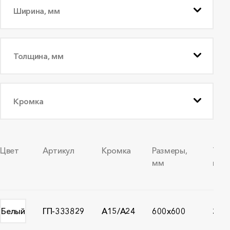
Ширина, мм
Толщина, мм
Кромка
Цвет
Артикул
Кромка
Размеры,
Тол
мм
мм
Белый
ГП-333829
A15/A24
600x600
20