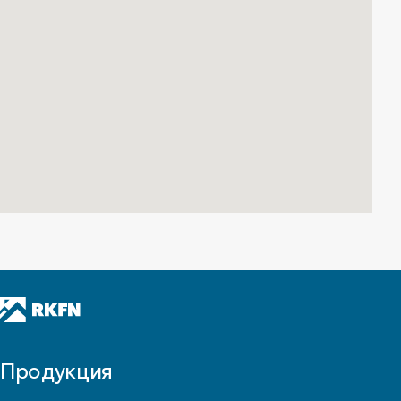
для продукции Рокфон
PDF
•
307.1 КБ
Узлы Автокад
DWG
•
2.6 МБ
Продукция